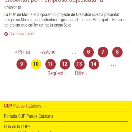
presentat per l'empresa adjudicatària
07/09/2018
La CUP de Molins ens oposem al projecte de Crematori que ha presentat
l'empresa Mémora, que actualment gestiona el Tanatori Municipal. Primer de
tot creiem que cal fer un repàs cronològic:
Continua llegint
Pàgines
« Primer
‹ Anterior
…
6
7
8
9
10
11
12
13
14
…
Següent ›
Últim »
CUP
Països Catalans
Portada CUP Països Catalans
Què és la CUP?