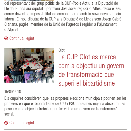
del representant del grup polític de la CUP-Poble Actiu a la Diputació de
Lleida. El fins ara diputat i portaveu Joel Jové, regidor d’Alfés, deixa el seu
càrrec davant la impossibilitat de compaginar-lo amb la seva nova situació
laboral. El nou diputat de la CUP a la Diputació de Lleida serà Josep Cabré i
Clariana, pagès, membre de la Unió de Pagesos i regidor a l’ajuntament
d’Alpicat
Continua llegint
Olot
La CUP Olot es marca
com a objectiu un govern
de transformació que
superi el bipartidisme
15/09/2018
Els cupaires consideren que les properes eleccions municipals podrien ser les
primeres en què el bipartidisme de CiU i PSC no sumés majoria absoluta i es
posen com a objectiu treballar per fer viable un govern de transformació
social.
Continua llegint