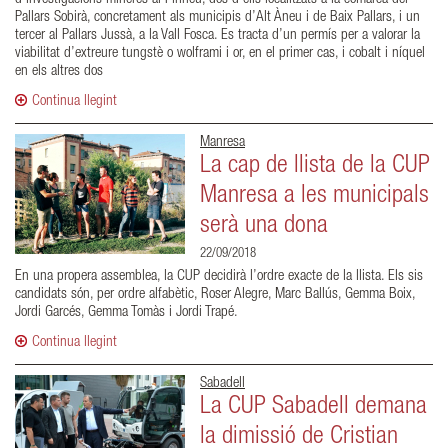
Pallars Sobirà, concretament als municipis d’Alt Àneu i de Baix Pallars, i un
tercer al Pallars Jussà, a la Vall Fosca. Es tracta d’un permís per a valorar la
viabilitat d’extreure tungstè o wolframi i or, en el primer cas, i cobalt i níquel
en els altres dos
Continua llegint
Manresa
La cap de llista de la CUP
Manresa a les municipals
serà una dona
22/09/2018
En una propera assemblea, la CUP decidirà l’ordre exacte de la llista. Els sis
candidats són, per ordre alfabètic, Roser Alegre, Marc Ballús, Gemma Boix,
Jordi Garcés, Gemma Tomàs i Jordi Trapé.
Continua llegint
Sabadell
La CUP Sabadell demana
la dimissió de Cristian