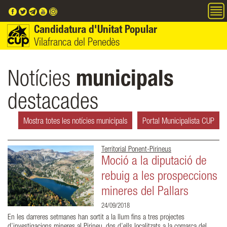
Vés al contingut
Candidatura d'Unitat Popular
Vilafranca del Penedès
Notícies
municipals
destacades
Mostra totes les notícies municipals
Portal Municipalista CUP
Territorial Ponent-Pirineus
Moció a la diputació de
rebuig a les prospeccions
mineres del Pallars
24/09/2018
En les darreres setmanes han sortit a la llum fins a tres projectes
d’investigacions mineres al Pirineu, dos d’ells localitzats a la comarca del