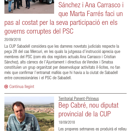
Sánchez i Ana Carrasco i
que Marta Farrés faci un
pas al costat per la seva participació en els
governs corruptes del PSC
20/09/2018
La CUP Sabadell considera que les darreres novetats judicials respecte la
peça 28 del cas Mercuri, en les quals la jutgessa d’instrucció aprecia que
membres del PSC (com els dos regidors actuals Ana Carrasco i Cristian
Sánchez), alts càrrecs de l’Ajuntament i directius de Vendex i Smatsa
constituïen un grup organitzat per desenvolupar activitats il·lícites, no fan
més que confirmar l’entramat mafiós que hi havia a la ciutat de Sabadell
entre concessionàries i el PSC de Sabadell.
Continua llegint
Territorial Ponent-Pirineus
Bep Cabré, nou diputat
provincial de la CUP
18/09/2018
Les properes setmanes es produirà el relleu