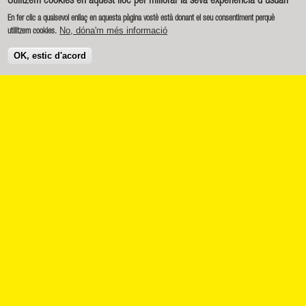
Utilitzem cookies en aquest lloc per millorar la seva experiència d'usuari
En fer clic a qualsevol enllaç en aquesta pàgina vostè està donant el seu consentiment perquè
No, dóna'm més informació
utilitzem cookies.
OK, estic d'acord