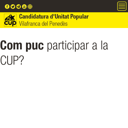
Vés al contingut
Candidatura d'Unitat Popular
Vilafranca del Penedès
Com puc
participar a la
CUP?