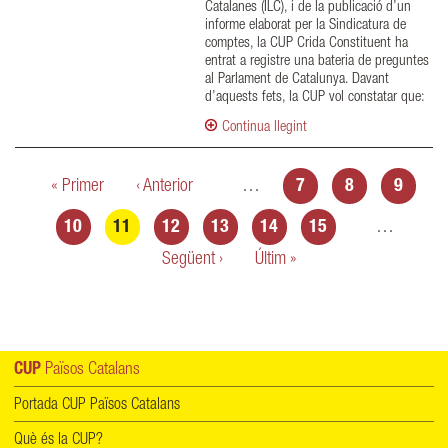
Catalanes (ILC), i de la publicació d’un
informe elaborat per la Sindicatura de
comptes, la CUP Crida Constituent ha
entrat a registre una bateria de preguntes
al Parlament de Catalunya. Davant
d’aquests fets, la CUP vol constatar que:
Continua llegint
Pàgines
« Primer
‹ Anterior
…
7
8
9
10
11
12
13
14
15
…
Següent ›
Últim »
CUP
Països Catalans
Portada CUP Països Catalans
Què és la CUP?