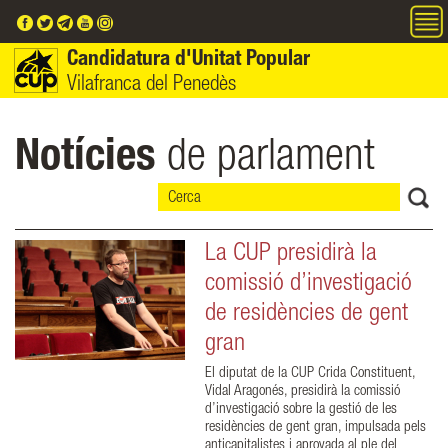
Vés al contingut
Candidatura d'Unitat Popular
Vilafranca del Penedès
Notícies
de parlament
La CUP presidirà la
comissió d’investigació
de residències de gent
gran
El diputat de la CUP Crida Constituent,
Vidal Aragonés, presidirà la comissió
d’investigació sobre la gestió de les
residències de gent gran, impulsada pels
anticapitalistes i aprovada al ple del