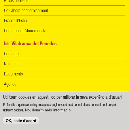
Grups de Treball
Col·labora econòmicament
Escola d'Estiu
Conferència Municipalista
Info
Vilafranca del Penedès
Contacte
Notícies
Documents
Agenda
Utilitzem cookies en aquest lloc per millorar la seva experiència d'usuari
Informació de protecció de dades
|
Política de cookies
En fer clic a qualsevol enllaç en aquesta pàgina vostè està donant el seu consentiment perquè
No, dóna'm més informació
utilitzem cookies.
Creative Commons - Reconeixement-CompartirIgual 4.0 Internacional (CC BY-SA 4.0)
OK, estic d'acord