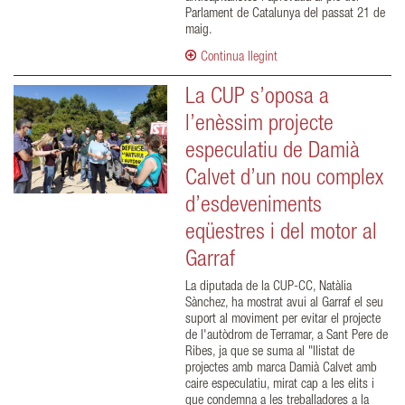
Parlament de Catalunya del passat 21 de
maig.
Continua llegint
La CUP s’oposa a
l’enèssim projecte
especulatiu de Damià
Calvet d’un nou complex
d’esdeveniments
eqüestres i del motor al
Garraf
La diputada de la CUP-CC, Natàlia
Sànchez, ha mostrat avui al Garraf el seu
suport al moviment per evitar el projecte
de l'autòdrom de Terramar, a Sant Pere de
Ribes, ja que se suma al "llistat de
projectes amb marca Damià Calvet amb
caire especulatiu, mirat cap a les elits i
que condemna a les treballadores a la