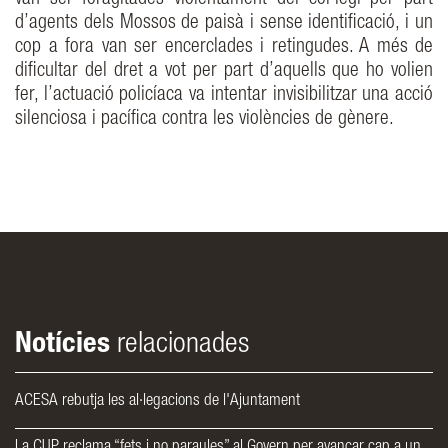
van ser foragitades violentament del col·legi per part
d’agents dels Mossos de paisà i sense identificació, i un
cop a fora van ser encerclades i retingudes. A més de
dificultar del dret a vot per part d’aquells que ho volien
fer, l’actuació policíaca va intentar invisibilitzar una acció
silenciosa i pacífica contra les violències de gènere.
Notícies
relacionades
ACESA rebutja les al·legacions de l'Ajuntament
La CUP reclama “fets i no paraules” al Govern per avançar cap a un