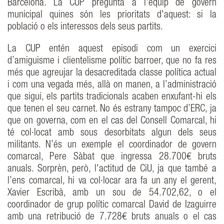
Barcelona. La CUP pregunta a l'equip de govern
municipal quines són les prioritats d'aquest: si la
població o els interessos dels seus partits.
La CUP entén aquest episodi com un exercici
d’amiguisme i clientelisme polític barroer, que no fa res
més que agreujar la desacreditada classe política actual
i com una vegada més, allà on manen, a l’administració
que sigui, els partits tradicionals acaben enxufant-hi els
que tenen el seu carnet. No és estrany tampoc d’ERC, ja
que on governa, com en el cas del Consell Comarcal, hi
té col·locat amb sous desorbitats algun dels seus
militants. N’és un exemple el coordinador de govern
comarcal, Pere Sàbat que ingressa 28.700€ bruts
anuals. Sorprèn, però, l'actitud de CiU, ja que també a
l’ens comarcal, hi va col·locar ara fa un any el gerent,
Xavier Escribà, amb un sou de 54.702,62, o el
coordinador de grup polític comarcal David de Izaguirre
amb una retribució de 7.728€ bruts anuals o el cas