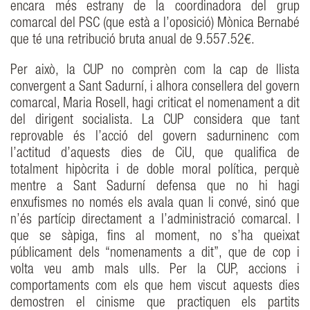
encara més estrany de la coordinadora del grup
comarcal del PSC (que està a l’oposició) Mònica Bernabé
que té una retribució bruta anual de 9.557.52€.
Per això, la CUP no comprèn com la cap de llista
convergent a Sant Sadurní, i alhora consellera del govern
comarcal, Maria Rosell, hagi criticat el nomenament a dit
del dirigent socialista. La CUP considera que tant
reprovable és l’acció del govern sadurninenc com
l’actitud d’aquests dies de CiU, que qualifica de
totalment hipòcrita i de doble moral política, perquè
mentre a Sant Sadurní defensa que no hi hagi
enxufismes no només els avala quan li convé, sinó que
n’és partícip directament a l’administració comarcal. I
que se sàpiga, fins al moment, no s’ha queixat
públicament dels “nomenaments a dit”, que de cop i
volta veu amb mals ulls. Per la CUP, accions i
comportaments com els que hem viscut aquests dies
demostren el cinisme que practiquen els partits