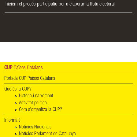
Iniciem el procés participatiu per a elaborar la llista electoral
CUP
Països Catalans
Portada CUP Països Catalans
Què és la CUP?
Història i naixement
Activitat política
Com s'organitza la CUP?
Informa't
Notícies Nacionals
Notícies Parlament de Catalunya