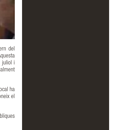
ern del
Aquesta
uliol i
ialment
ocal ha
neix el
liques