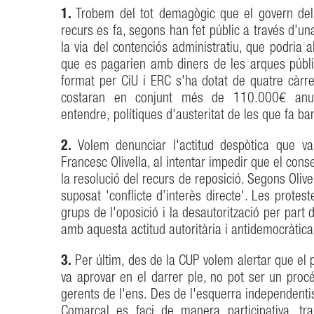
1.
Trobem del tot demagògic que el govern del
recurs es fa, segons han fet públic a través d'un
la via del contenciós administratiu, que podria
que es pagarien amb diners de les arques públi
format per CiU i ERC s'ha dotat de quatre càrr
costaran en conjunt més de 110.000€ anual
entendre, polítiques d'austeritat de les que fa b
2.
Volem denunciar l'actitud despòtica que va
Francesc Olivella, al intentar impedir que el cons
la resolució del recurs de reposició. Segons Oliv
suposat 'conflicte d’interès directe'. Les protest
grups de l'oposició i la desautorització per par
amb aquesta actitud autoritària i antidemocràtica
3.
Per últim, des de la CUP volem alertar que el
va aprovar en el darrer ple, no pot ser un procé
gerents de l'ens. Des de l'esquerra independenti
Comarcal es faci de manera participativa, tr