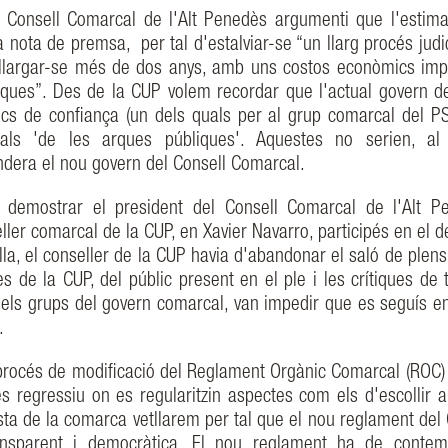
 Consell Comarcal de l'Alt Penedès argumenti que l'estima
a nota de premsa, per tal d'estalviar-se “un llarg procés judi
 allargar-se més de dos anys, amb uns costos econòmics imp
ques”. Des de la CUP volem recordar que l'actual govern de
ecs de confiança (un dels quals per al grup comarcal del P
s 'de les arques públiques'. Aquestes no serien, al 
andera el nou govern del Consell Comarcal.
 demostrar el president del Consell Comarcal de l'Alt P
eller comarcal de la CUP, en Xavier Navarro, participés en el 
ella, el conseller de la CUP havia d'abandonar el saló de plen
es de la CUP, del públic present en el ple i les crítiques de 
t dels grups del govern comarcal, van impedir que es seguís e
.
 procés de modificació del Reglament Orgànic Comarcal (ROC)
s regressiu on es regularitzin aspectes com els d'escollir a 
sta de la comarca vetllarem per tal que el nou reglament del 
ansparent i democràtica. El nou reglament ha de contem