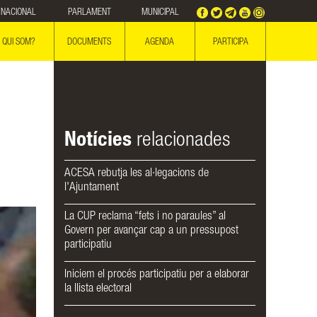
NACIONAL
PARLAMENT
MUNICIPAL
QUI SOM?
DOCUMENTS
AGENDA
PARTICIPA
Notícies
relacionades
ACESA rebutja les al·legacions de
l'Ajuntament
La CUP reclama “fets i no paraules” al
Govern per avançar cap a un pressupost
participatiu
Iniciem el procés participatiu per a elaborar
la llista electoral