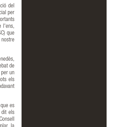
ció del
cial per
ortants
 l'ens,
SC) que
nostre
enedès,
debat de
s per un
tots els
ndavant
 que es
dit els
Consell
plar la