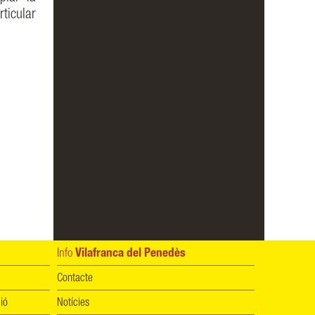
ticular
Info
Vilafranca del Penedès
Contacte
ió
Notícies